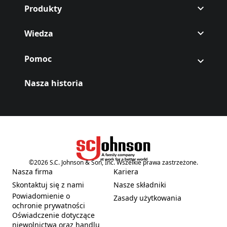
Produkty
Wiedza
Pomoc
Nasza historia
©
2026
S.C. Johnson & Son, Inc. Wszelkie prawa zastrzeżone.
(Opens in a new tab)
Nasza firma
Kariera
(Opens in a new tab)
(Opens in a new tab)
Skontaktuj się z nami
Nasze składniki
(Opens in a new tab)
(Opens in a new tab)
Powiadomienie o
Zasady użytkowania
(Opens in a new tab)
(Opens in a new tab)
ochronie prywatności
Oświadczenie dotyczące
niewolnictwa oraz handlu