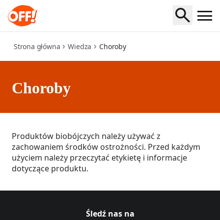
diseases
Strona główna
Wiedza
Choroby
Choroby
Produktów biobójczych należy używać z
zachowaniem środków ostrożności. Przed każdym
użyciem należy przeczytać etykietę i informacje
dotyczące produktu.
Śledź nas na
Śledź Off na,[object Object],
(Opens in a new tab)
Śledź Off na,[object Object],
(Opens in a new tab)