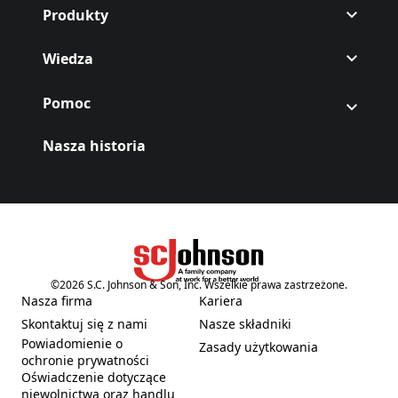
Produkty
Wiedza
Pomoc
Nasza historia
©
2026
S.C. Johnson & Son, Inc. Wszelkie prawa zastrzeżone.
(Opens in a new tab)
Nasza firma
Kariera
(Opens in a new tab)
(Opens in a new tab)
Skontaktuj się z nami
Nasze składniki
(Opens in a new tab)
(Opens in a new tab)
Powiadomienie o
Zasady użytkowania
(Opens in a new tab)
(Opens in a new tab)
ochronie prywatności
Oświadczenie dotyczące
niewolnictwa oraz handlu