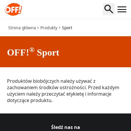
sport
Strona główna
Produkty
Sport
®
OFF!
Sport
Produktów biobójczych należy używać z
zachowaniem środków ostrożności. Przed każdym
użyciem należy przeczytać etykietę i informacje
dotyczące produktu.
Śledź nas na
Śledź Off na,[object Object],
(Opens in a new tab)
Śledź Off na,[object Object],
(Opens in a new tab)