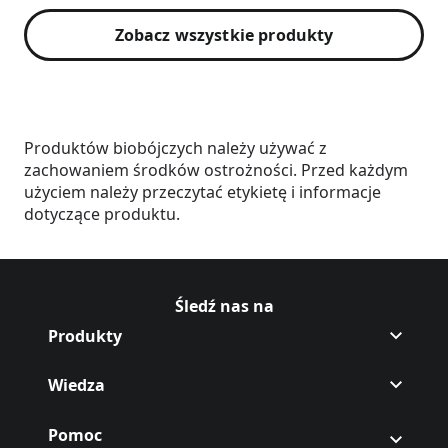
Zobacz wszystkie produkty
Produktów biobójczych należy używać z
zachowaniem środków ostrożności. Przed każdym
użyciem należy przeczytać etykietę i informacje
dotyczące produktu.
Śledź nas na
Śledź Off na,[object Object],
(Opens in a new tab)
Śledź Off na,[object Object],
(Opens in a new tab)
Produkty
Wiedza
Pomoc