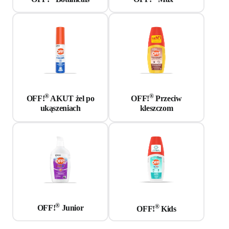
®
®
OFF!
AKUT żel po
OFF!
Przeciw
ukąszeniach
kleszczom
®
®
OFF!
Junior
OFF!
Kids