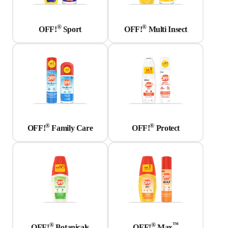
®
®
OFF!
Sport
OFF!
Multi Insect
®
®
OFF!
Family Care
OFF!
Protect
®
®
™
OFF!
Botanicals
OFF!
Max