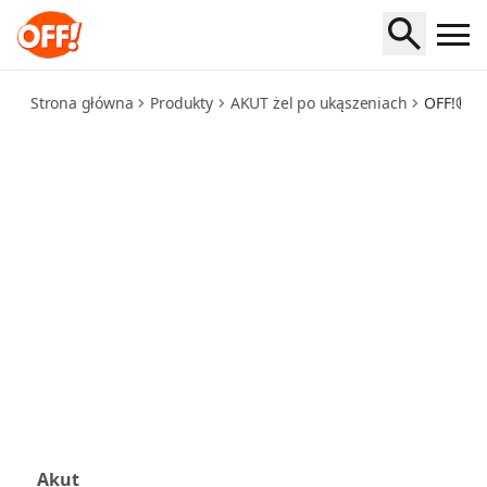
gel
Strona główna
Produkty
AKUT żel po ukąszeniach
OFF!® Ak
Akut