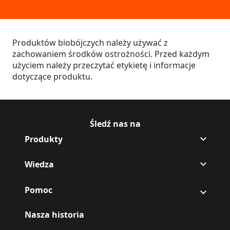
Produktów biobójczych należy używać z
zachowaniem środków ostrożności. Przed każdym
użyciem należy przeczytać etykietę i informacje
dotyczące produktu.
Śledź nas na
Śledź Off na,[object Object],
(Opens in a new tab)
Śledź Off na,[object Object],
(Opens in a new tab)
Produkty
Wiedza
Pomoc
Nasza historia